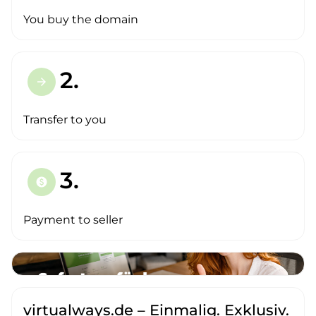
You buy the domain
2.
arrow_forward
Transfer to you
3.
paid
Payment to seller
virtualways.de – Einmalig. Exklusiv.