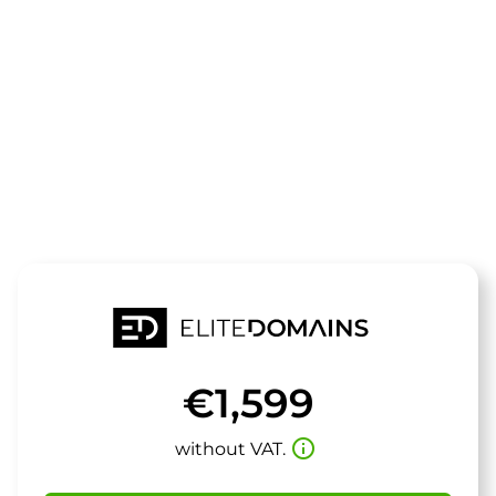
The domain
virtualways.
is for sale
€1,599
info_outline
without VAT.