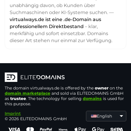
unabhängig davon, ob Kunden über
Suchmaschinen oder KI-Systeme suchen. —
virtualways.de ist eine .de-Domain aus
professionellem Direktbestand
– klar,
merkfähig und sofort einsetzbar. Domains
dieser Art stehen nur einmal zur Verfügung.
The domain
virtualways.de
is offered by the
owner
on the
domain marketplace
and sold via ELITEDOMAINS GmbH
as
trustee
. The technology for selling
domains
is used for
this purpose.
Imprint
English
© 2026 ELITEDOMAINS GmbH