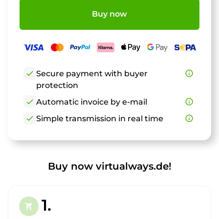
Buy now
check
Secure payment with buyer
info_outline
protection
check
Automatic invoice by e-mail
info_outline
check
Simple transmission in real time
info_outline
Buy now virtualways.de!
1.
shopping_cart